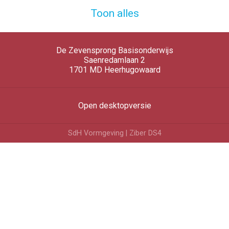
Toon alles
De Zevensprong Basisonderwijs
Saenredamlaan 2
1701 MD
Heerhugowaard
Open desktopversie
SdH Vormgeving |
Ziber DS4