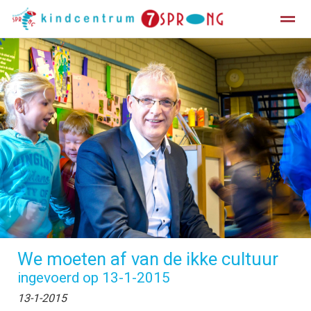
Informatiegids
Vakantierooster
Home
Zoeken
Facebook
We moeten af van de ikke cultuur
ingevoerd op 13-1-2015
13-1-2015